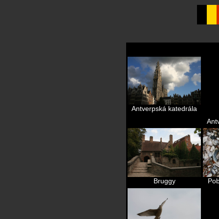
Antverpská katedrála
Ant
Bruggy
Pob