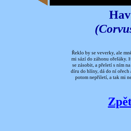
Hav
(Corvus
Řeklo by se veverky, ale mně
mi sází do záhonu ořešáky. H
se zásobit, a přeletí s ním 
díru do hlíny, dá do ní ořech
potom nepřiletí, a tak mi n
Zpět