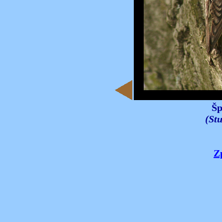
Šp
(Stu
Z