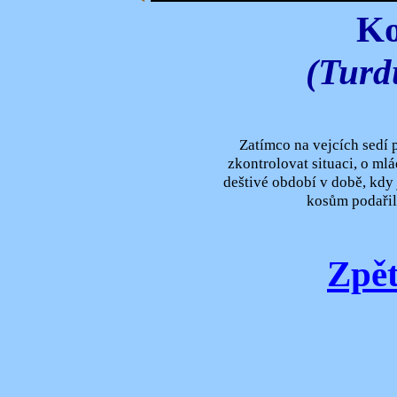
Ko
(Turd
Zatímco na vejcích sedí 
zkontrolovat situaci, o mláď
deštivé období v době, kdy 
kosům podařil
Zpět