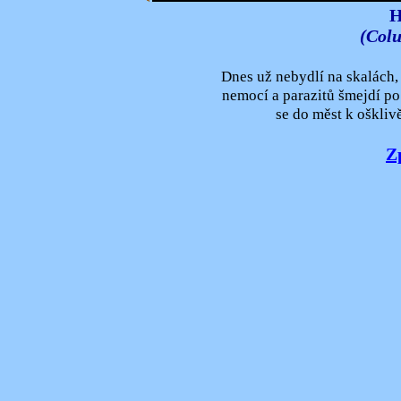
H
(Col
Dnes už nebydlí na skalách,
nemocí a parazitů šmejdí po 
se do měst k oškliv
Z