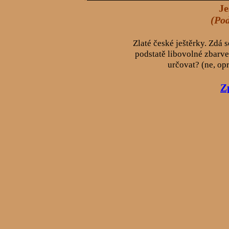
Je
(Pod
Zlaté české ještěrky. Zdá 
podstatě libovolné zbarven
určovat? (ne, op
Z