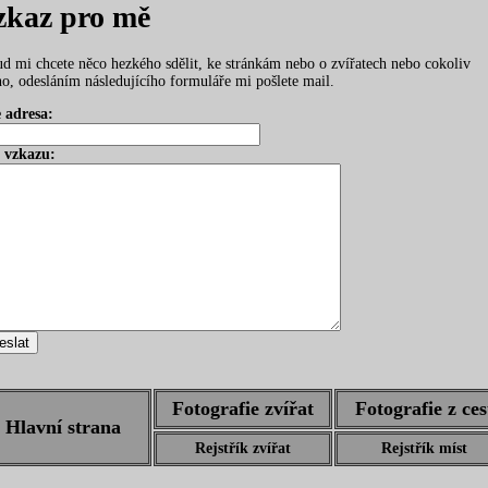
zkaz pro mě
d mi chcete něco hezkého sdělit, ke stránkám nebo o zvířatech nebo cokoliv
ho, odesláním následujícího formuláře mi pošlete mail.
 adresa:
 vzkazu:
Fotografie zvířat
Fotografie z ces
Hlavní strana
Rejstřík zvířat
Rejstřík míst