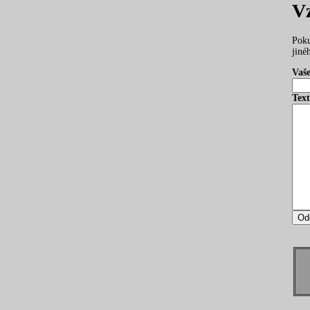
V
Poku
jiné
Vaše
Text