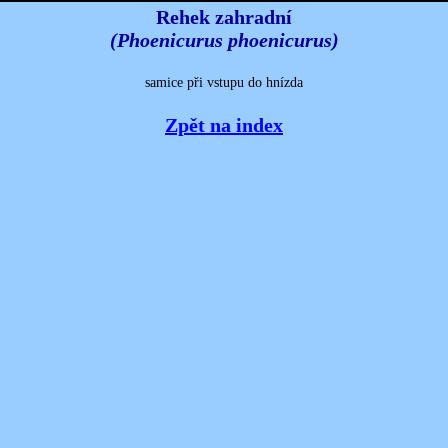
Rehek zahradní
(Phoenicurus phoenicurus)
samice při vstupu do hnízda
Zpět na index